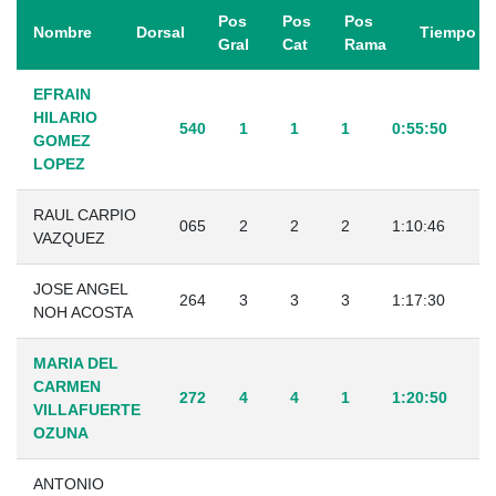
Pos
Pos
Pos
Nombre
Dorsal
Tiempo
Gral
Cat
Rama
EFRAIN
HILARIO
540
1
1
1
0:55:50
GOMEZ
LOPEZ
RAUL CARPIO
065
2
2
2
1:10:46
VAZQUEZ
JOSE ANGEL
264
3
3
3
1:17:30
NOH ACOSTA
MARIA DEL
CARMEN
272
4
4
1
1:20:50
VILLAFUERTE
OZUNA
ANTONIO