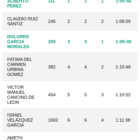
ALBERTO
111
1
1
1
1:05:40
PEREZ
CLAUDIO RUIZ
246
2
2
2
1:08:09
SANTIZ
DOLORES
GARCIA
209
3
3
1
1:09:48
MORALES
FATIMA DEL
CARMEN
382
4
4
2
1:10:48
URBINA
GOMEZ
VICTOR
MANUEL
454
5
5
3
1:10:52
CANCINO DE
LEON
ISRAEL
VELAZQUEZ
1002
6
6
4
1:11:38
GARCIA
AMETH