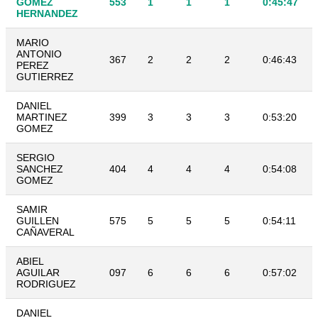
GOMEZ
553
1
1
1
0:45:47
HERNANDEZ
MARIO
ANTONIO
367
2
2
2
0:46:43
PEREZ
GUTIERREZ
DANIEL
MARTINEZ
399
3
3
3
0:53:20
GOMEZ
SERGIO
SANCHEZ
404
4
4
4
0:54:08
GOMEZ
SAMIR
GUILLEN
575
5
5
5
0:54:11
CAÑAVERAL
ABIEL
AGUILAR
097
6
6
6
0:57:02
RODRIGUEZ
DANIEL