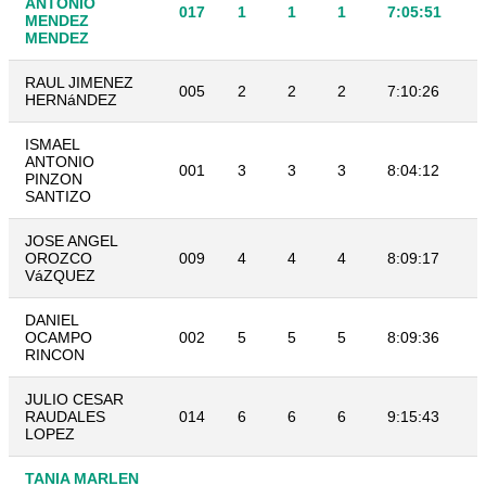
ANTONIO
017
1
1
1
7:05:51
MENDEZ
MENDEZ
RAUL JIMENEZ
005
2
2
2
7:10:26
HERNáNDEZ
ISMAEL
ANTONIO
001
3
3
3
8:04:12
PINZON
SANTIZO
JOSE ANGEL
OROZCO
009
4
4
4
8:09:17
VáZQUEZ
DANIEL
OCAMPO
002
5
5
5
8:09:36
RINCON
JULIO CESAR
RAUDALES
014
6
6
6
9:15:43
LOPEZ
TANIA MARLEN