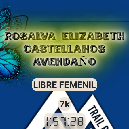
ROSALVA ELIZABETH
CASTELLANOS
AVENDAÑO
LIBRE FEMENIL
7k
1:57:28