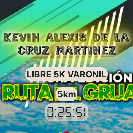
KEVIN ALEXIS DE LA
CRUZ MARTINEZ
LIBRE 5K VARONIL
5km
0:25:51