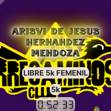
ARISVI DE JESUS
HERNANDEZ
MENDOZA
LIBRE 5k FEMENIL
5k
0:52:33