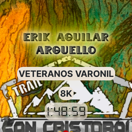
ERIK AGUILAR
ARGUELLO
VETERANOS VARONIL
8K
1:48:59